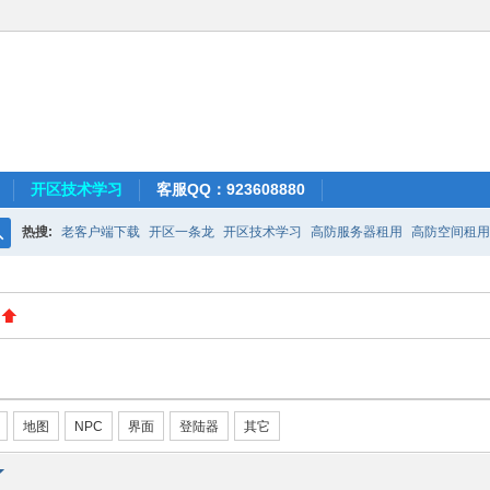
开区技术学习
客服QQ：923608880
热搜:
老客户端下载
开区一条龙
开区技术学习
高防服务器租用
高防空间租用
搜
索
地图
NPC
界面
登陆器
其它