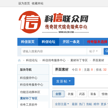
设为首页
收藏本站
科信首页
科信论坛
开区一条龙
传奇版本选择
帖子
»
科信论坛
›
科信传奇服务中心
›
素材补丁专区
›
界面素材
科
界面素材
版块导航
今日:
0
|
主题:
0
|
排名:
32
信
科信接待中心
联
发新帖
科信传奇服务中心
众
功能活动脚本区
全部
衣服
武器
装备
怪物
网
素材补丁专区
传
全部主题
最新
热门
热帖
精华
更多
传奇工具软件