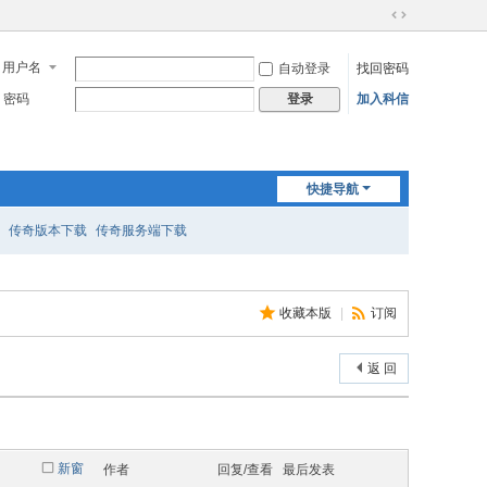
切
换
用户名
自动登录
找回密码
到
宽
密码
加入科信
登录
版
快捷导航
传奇版本下载
传奇服务端下载
收藏本版
|
订阅
返 回
新窗
作者
回复/查看
最后发表