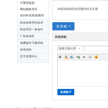
奇
引擎登陆器
开
本版块或指定的范围内尚无主题
网站模板专区
区
你问科信答[免费求
助]
开
科信传奇开区技术
发新帖
服
学习中心
科信开区一条龙中
技
心
广告发布区
快速发帖
术
免费版本下载求助
选择主题分类
专区
传奇百科
学
官方管理中心
习
-
L
z
w
g
发表帖子
m.
C