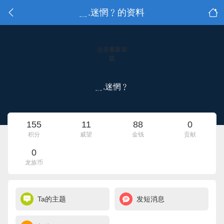
﹎.迷惘﹖的资料
点击重新加
载
﹎.迷惘﹖
155
11
88
0
积分
威望
金钱
贡献
0
龙族币
Ta的主题
发短消息