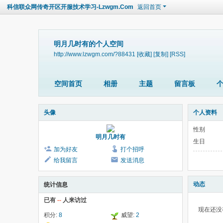
科信联众网传奇开区开服技术学习-Lzwgm.Com
返回首页
明月几时有的个人空间
http://www.lzwgm.com/?88431
[收藏]
[复制]
[RSS]
空间首页
相册
主题
留言板
头像
个人资料
性别
明月几时有
生日
加为好友
打个招呼
给我留言
发送消息
动态
统计信息
已有
--
人来访过
现在还没
积分:
8
威望:
2