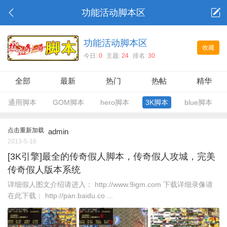
功能活动脚本区
功能活动脚本区
收藏
今日:
0
主题:
24
排名:
30
全部
最新
热门
热帖
精华
通用脚本
GOM脚本
hero脚本
3K脚本
blue脚本
点击重新加载
admin
2013-5-16
[3K引擎]最全的传奇假人脚本，传奇假人攻城，完美
传奇假人版本系统
详细假人图文介绍请进入： http://www.9igm.com 下载详细录像请
在此下载： http://pan.baidu.co ...