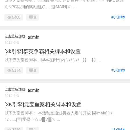
以下为部份脚本： 本功能是活动开始后在一个点站了一个NPC越靠
近NPC得到的奖励越好。 [@MAIN] # ...
5460
0
#3K脚本
点击重新加载
admin
2012-6-3
[3k引擎]群英争霸相关脚本和设置
以下仅为部份脚本，脚本在附件内 \ \ \ \ \ \ 【】 【】 ...
5174
0
#3K脚本
点击重新加载
admin
2012-6-3
[3K引擎]元宝血案相关脚本和设置
以下为部份脚本： 本活动是通过机器人定时开放 [@main] \ \
°☆.....|宝|愛戀╰☆../█∨▓↘ ...
3440
1
#3K脚本