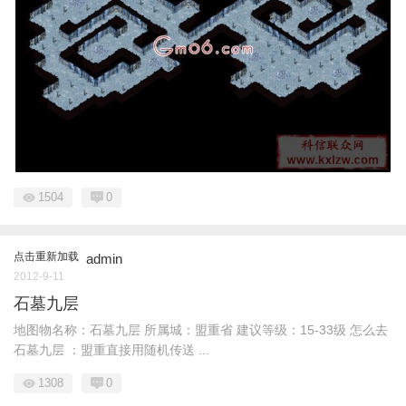
1504
0
点击重新加载
admin
2012-9-11
石墓九层
地图物名称：石墓九层 所属城：盟重省 建议等级：15-33级 怎么去
石墓九层 ：盟重直接用随机传送 ...
1308
0