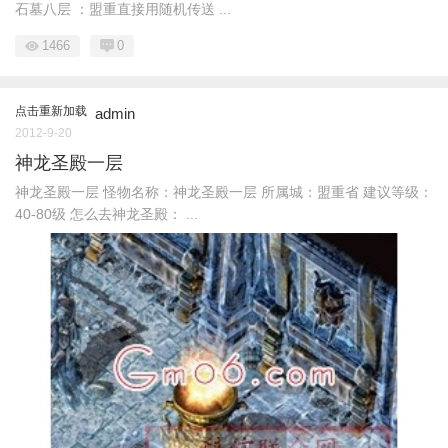
石墓八层 ：盟重直接用随机传送 ...
1466
0
点击重新加载
admin
2012-9-20
神龙圣殿一层
神龙圣殿一层 怪物名称：神龙圣殿一层 所属城：盟重省 建议等级：
40-80级 怎么去神龙圣殿： ...