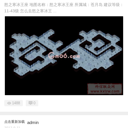
怒之寒冰王座 地图名称：怒之寒冰王座 所属城：苍月岛 建议等级：
11-43级 怎么去怒之寒冰王 ...
1488
0
点击重新加载
admin
2012-9-11