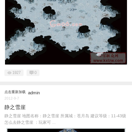
1927
0
点击重新加载
admin
2012-9-7
静之雪崖
静之雪崖 地图名称：静之雪崖 所属城：苍月岛 建议等级：11-43级
怎么去静之雪崖 ：玩家可 ...