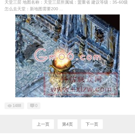
天堂三层 地图名称：天堂三层所属城：盟重省 建议等级：35-60级
怎么去天堂：新地图需要200 ...
1488
0
上一页
第4页
下一页