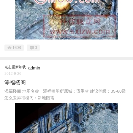
1608
0
点击重新加载
admin
2012-9-26
添福楼阁
添福楼阁 地图名称：添福楼阁所属城：盟重省 建议等级：35-60级
怎么去添福楼阁：新地图需 ...