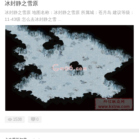
冰封静之雪原
冰封静之雪原 地图名称：冰封静之雪原 所属城：苍月岛 建议等级：
11-43级 怎么去冰封静之雪 ...
1538
0