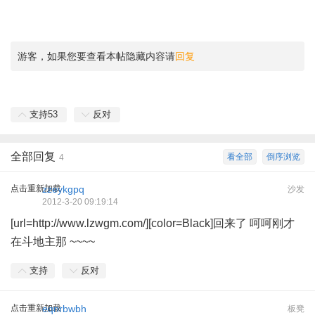
游客，如果您要查看本帖隐藏内容请
回复
支持
53
反对
全部回复
看全部
倒序浏览
4
点击重新加载
zzeykgpq
沙发
2012-3-20 09:19:14
[url=http://www.lzwgm.com/][color=Black]回来了 呵呵刚才
在斗地主那 ~~~~
支持
反对
点击重新加载
eqnrbwbh
板凳