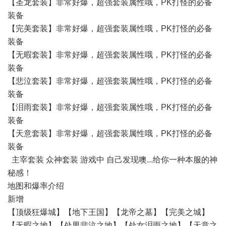
【圣龙套装】非常好爆，超强套装属性哦，PK打怪的必备
装备
【完美套装】非常好爆，超强套装属性哦，PK打怪的必备
装备
【无暇套装】非常好爆，超强套装属性哦，PK打怪的必备
装备
【悲泣套装】非常好爆，超强套装属性哦，PK打怪的必备
装备
【泪雨套装】非常好爆，超强套装属性哦，PK打怪的必备
装备
【天意套装】非常好爆，超强套装属性哦，PK打怪的必备
装备
主宰套装 众神套装 游戏中 自己发现噢...给你一种本服的神
秘感！
地图和爆率介绍
新增
【顶级狂爆城】【地下王国】【龙帝之墓】【完美之城】
【无暇之地】【处男悲泣之地】【处女泪雨之地】【天意之