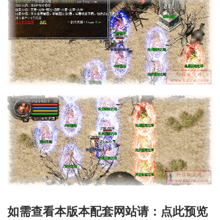
如需查看本版本配套网站请：点此预览