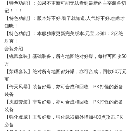
【特色功能】：如果不更新可能无法看到最新的主宰装备切
记！！！
【特色功能】：版本好不好.看了就知道.人气好不好.瞧瞧才
知晓！
【特色功能】：本服独家更新完美版本.元宝比例1：2亿绝
对爽！
套装介绍
【锐风套装】基础装备，所有地图绝对好爆，每样可回收50
万
【荣耀套装】绝对所有地图都好爆，亦可合成，回收80万元
宝
【倚天风暴】装备好爆，亦可合成和回收，PK打怪的必备
装备
【虎威套装】非常好爆，亦可合成和回收，PK打怪的必备
装备
【强化虎威】非常好爆，强化武器额外增加400点攻击,PK
必备