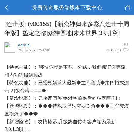
免费传奇服务端版本下载中心
[连击版]
(v00155)【新众神归来多彩八连击十周
年版】鉴定之都|众神圣地|未来世界[3K引擎]
admin
楼主
2012-3-16 12:40:48
16738
4
【特色功能】： 哪怕你就是不花一分钱，我们保证你等级
和内功等级到顶级
【特色功能】：已经更新盛大最新◆主宰套装◆第四招式连
击.四级合击.====◆
【新增地图】：无收费闭关 绝对空前绝后的独家巨作!！
【新增地图】：◆◆◆特殊戒指只需要３角◆◆◆主宰套装
直接爆了◆◆◆
【新增怪物】：友情提示:升级热血传奇客户端为最新
2.0.1.3以上！