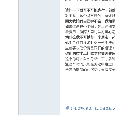
9 u0 S6 C3 W; J. f5 c
请问一下我可不可以先付一部
对不起！这个是不行的，就像
因为我怕我自己学不会，我如
如果你是担心受骗，带上你朋
餐费用，但两人同时学习可心
为什么我不可以带一个朋友一
你学习任何技术时交一份学费
生都要收取学费是同样的道理
你们的技术上门教学的额外费
这个你可以自己分析一下，各
返这个时间只能在路途中度过什
学习的期间的住宿费，餐费需
B# l9 `9 ?# j8 C& U5 m
9 E8 }, W2 h* x: i. ~0 k
: V5 O+ @6 l! A. g
$ r: P8 G: P& b; `3 b0 Z1 X
学习
,
套餐
,
资源下载
,
语音教程
,