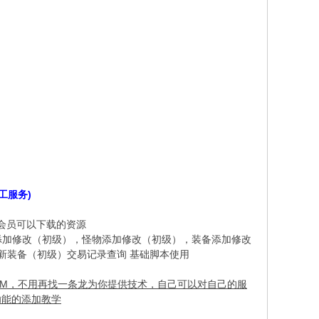
工服务)
步会员可以下载的资源
* G5 e$ G3 o* R$ F' S
添加修改（初级），怪物添加修改（初级），装备添加修改
新装备（初级）交易记录查询 基础脚本使用
GM，不用再找一条龙为你提供技术，自己可以对自己的服
功能的添加教学