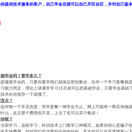
为你提供技术服务的客户，自己学会后就可以自己开区合区，并对自己版
市
3 U; k9 j( ~2 a* g
 Q( |, Q$ I% Q0 `* V, a9 A
 z9 j7 F1 I
，能学会吗？要学多久？
都是慢慢学会的，只要你要学我们就保证把你教会，任何一个学习套餐都
习能力而定，理论上讲通常学习15天就可以把基础学会，只要学会基础
线技术向你指导一下就懂了。
便宜点？
们会对每一个学员负责，所学套餐一律学会为止。网上可能有一两百块钱
到什么，反正那个费用也不高，上当了也可以买个教训！
信你呢？
- t! n! i- A$ @2 o: v" [) o
来当面学习，远程学习，科信技术上门教学三种模式，如果你担心是骗子
损失车旅费用，但对我们也没带好任何的好处。其次你可以在百度搜索一