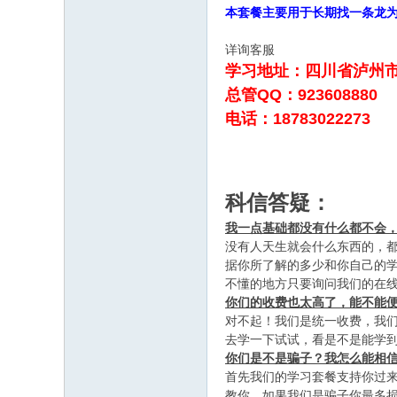
本套餐主要用于长期找一条龙
o
m
详询客服
学习地址：四川省泸州
总管QQ：923608880
+ L&
电话：18783022273
* S k.
& k, p2 V& X [/ w% g( S8 |
' ~2 L4 t% _$ f( e
科信答疑：
我一点基础都没有什么都不会
没有人天生就会什么东西的，
据你所了解的多少和你自己的学
不懂的地方只要询问我们的在
你们的收费也太高了，能不能
对不起！我们是统一收费，我
去学一下试试，看是不是能学
你们是不是骗子？我怎么能相
首先我们的学习套餐支持你过
教你，如果我们是骗子你最多