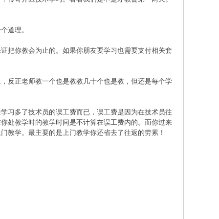
一个道理。
保证把你教会为止的。如果你朋友要学习也需要支付相关套
生，反正老师教一个也是教教几十个也是教，但还是每个学
来学习多了技术员的误工费而已，误工费是因为在技术员往
在你处教学时的教学时间是不计算在误工费内的。而你过来
上门教学。最主要的是上门教学你还省去了往返的劳累！
* e.