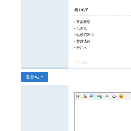
相关帖子
•
五雷轰顶
•
风火轮
•
骷髅召唤术
•
替身法符
•
赶尸术
回复
发新帖