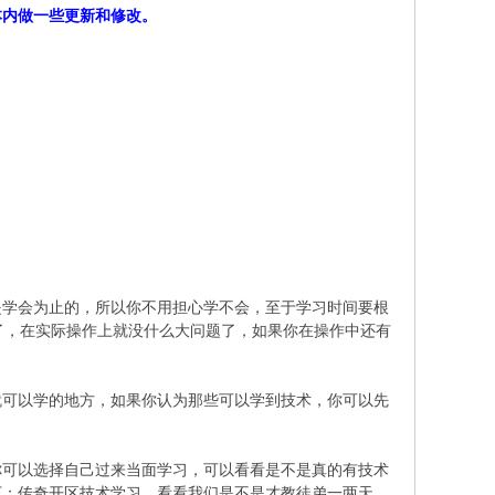
本内做一些更新和修改。
/ a, a6 y* N# a
是学会为止的，所以你不用担心学不会，至于学习时间要根
了，在实际操作上就没什么大问题了，如果你在操作中还有
就可以学的地方，如果你认为那些可以学到技术，你可以先
你可以选择自己过来当面学习，可以看看是不是真的有技术
下：传奇开区技术学习。看看我们是不是才教徒弟一两天。