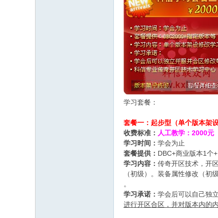
奇
开
区
开
服
技
术
学
学习套餐：
. Y' O R/ \5 z. ?
习
套餐一：起步型（单个版本架
-
收费标准：
人工教学：2000元
学习时间：
学会为止
L
# q* A7 c: r) B
套餐提供：
DBC+商业版本1
z
学习内容：
传奇开区技术，开
w
（初级）。装备属性修改（初级
。
g
学习承诺：
学会后可以自己独
m.
进行开区合区，并对版本内的
C
* T. Y0 e9 K. U- I7 b G