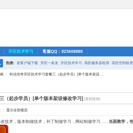
开区技术学习
客服QQ：923608880
热搜:
老客户端下载
开区一条龙
开区技术学习
高防服务器租用
高防空间租用
搜
南
›
科信传奇开区技术学习套餐三（起步学员）[单个版本架设 ...
索
三（起步学员）[单个版本架设修改学习]
[复制链接]
1
|
显示全部楼层
技术，版本制做技术，补丁制做学习，网站制做学习.......
当面教学，