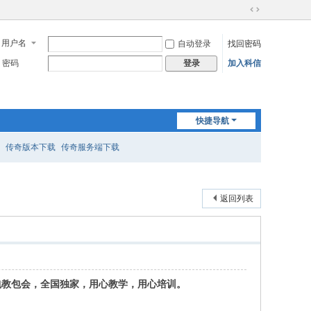
切
换
用户名
自动登录
找回密码
到
宽
密码
加入科信
登录
版
快捷导航
传奇版本下载
传奇服务端下载
返回列表
包教包会，全国独家，用心教学，用心培训。