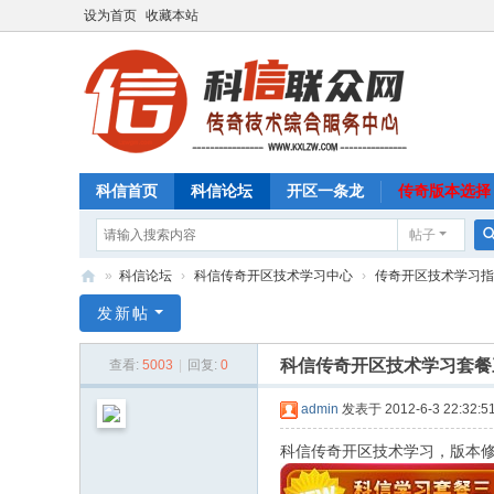
设为首页
收藏本站
科信首页
科信论坛
开区一条龙
传奇版本选择
帖子
»
科信论坛
›
科信传奇开区技术学习中心
›
传奇开区技术学习指
科
发新帖
信
科信传奇开区技术学习套餐
查看:
5003
|
回复:
0
联
众
admin
发表于 2012-6-3 22:32:5
网
科信传奇开区技术学习，版本修改
传