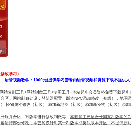
* W1 D |( k. x; f( |( m
设修改学习）
语音视频教学：1000元(提供学习套餐内语音视频和资源下载不提供人
个+网站复制工具+网站制做工具+制图工具+本站起步会员资格免费下载起
区合区，网站制做架设，登陆器配置，版本NPC添加修改（初级），地图
） 怪物属性修改（初级） 添加新地图（初级）添加新怪物（初级）添加
立开服并合区，对版本进行修改制做等。
本套餐主要适合长期某种版本的
内容进行部份修改，本套餐仅针对某一种版本或类似版本开区，不提供新