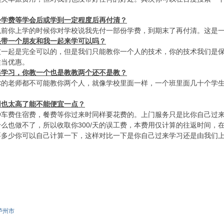
份学费等学会后或学到一定程度后再付清？
以前你上学的时候你对学校说我先付一部份学费，到期末了再付清。这是
果带一个朋友和我一起来学可以吗？
友一起是完全可以的，但是我们只能教你一个人的技术，你的技术我们是
适当优惠。
) M) w6 x- |, t# z
起学习，你教一个也是教教两个还不是教？
你的老师都不可能教你两个人，就像学校里面一样，一个班里面几十个学
！
/ o( ^ C; k8 A, ^- o; L
用也太高了能不能便宜一点？
种车费住宿费，餐费等你过来时同样要花费的。上门服务只是比你自己过
么也做不了，所以收取你300/天的误工费，本费用仅计算的往返时间，
要多少你可以自己计算一下，这样对比一下是你自己过来学习还是由我们
泸州市