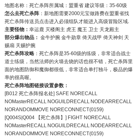
地图名称：死亡杀阵所属城：盟重省 建议等级：35-60级
怎么去死亡杀阵
：新地图需要2000元宝做路费在盟重省找
死亡杀阵传送员点击进入必须组队才能进入高级冒险区域.
主要怪物：
幸运鹿 灭楼阁主 虎王 魔王 卫士 天龙殿主
部分爆出物品：
金牛护腕 金牛勋章 倚天战甲 倚天神剑 天
赐扇 天赐护腕
死亡杀阵攻略
：死亡杀阵是35-60级的练级，非常适合战士
道士练级，当然法师的火墙去烧的话也很不错，死亡杀阵里
面的地图防御和魔御都很低，非常适合单打独斗，极品的爆
率的很高喔。
死亡杀阵地图链接设置参数：
[B012 死亡杀阵报名处] SAFE NORECALL
NOMasterRECALL NOGUILDRECALL NODEARRECALL
NORANDOMMOVE NORECONNECT(0159)
[Q004S|Q004 【死亡杀阵】] FIGHT NORECALL
NOMasterRECALL NOGUILDRECALL NODEARRECALL
NORANDOMMOVE NORECONNECT(0159)