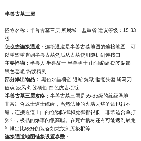
半兽古墓三层
怪物名称：半兽古墓三层 所属城：盟重省 建议等级：15-33
级
怎么去连接通道
：连接通道是半兽古墓地图的连接地图，可
以重盟重省到半兽古墓然后从古墓使用随机到连接口。
主要怪物：
半兽人 半兽战士 半兽勇士 山洞蝙蝠 掷斧骷髅
黑色恶蛆 骷髅精灵
部分爆出物品：
黑色水晶项链 银蛇 炼狱 骷髅头盔 斩马刀
破魂 凌风 灯笼项链 白色虎齿项链
半兽古墓三层攻略
：半兽古墓三层是55-65级的练级圣地，
非常适合战士道士练级，当然法师的火墙去烧的话也很不
错，连接通道里面的怪物防御和魔御都很低，非常适合单打
独斗，极品的爆率的很高喔。在死亡棺材还有可能遇到触龙
神爆出比较好的装备如龙纹剑无极棍等。
连接通道地图链接设置参数：