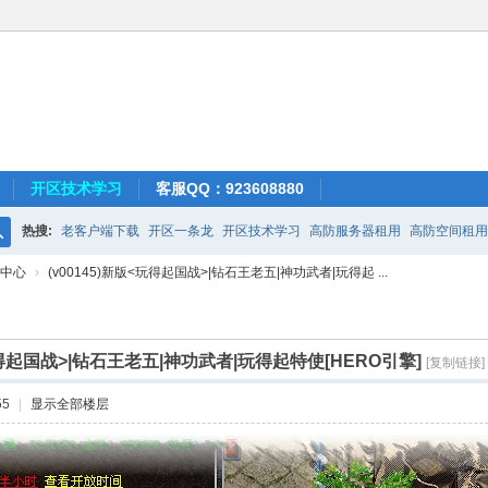
开区技术学习
客服QQ：923608880
热搜:
老客户端下载
开区一条龙
开区技术学习
高防服务器租用
高防空间租用
搜
中心
›
(v00145)新版<玩得起国战>|钻石王老五|神功武者|玩得起 ...
索
<玩得起国战>|钻石王老五|神功武者|玩得起特使[HERO引擎]
[复制链接]
55
|
显示全部楼层