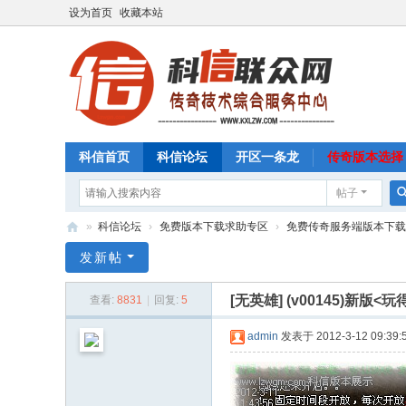
设为首页
收藏本站
科信首页
科信论坛
开区一条龙
传奇版本选择
帖子
»
科信论坛
›
免费版本下载求助专区
›
免费传奇服务端版本下载
科
发新帖
信
[无英雄]
(v00145)新版
查看:
8831
|
回复:
5
联
众
admin
发表于 2012-3-12 09:39:
网
传