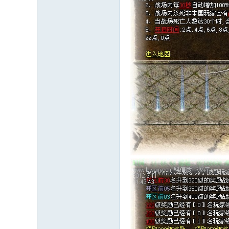
奇
开
区
开
服
技
术
学
习
-
L
z
w
g
m.
C