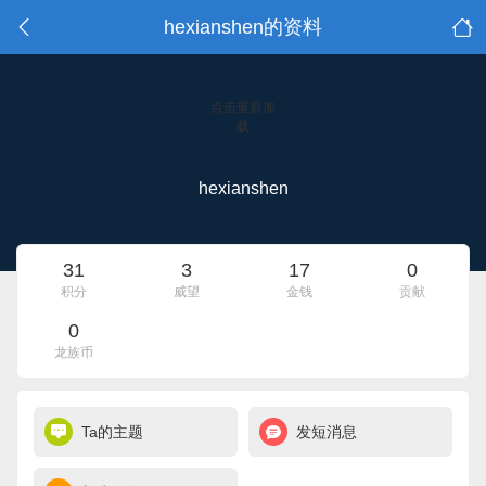
hexianshen的资料
点击重新加
载
hexianshen
31
3
17
0
积分
威望
金钱
贡献
0
龙族币
Ta的主题
发短消息