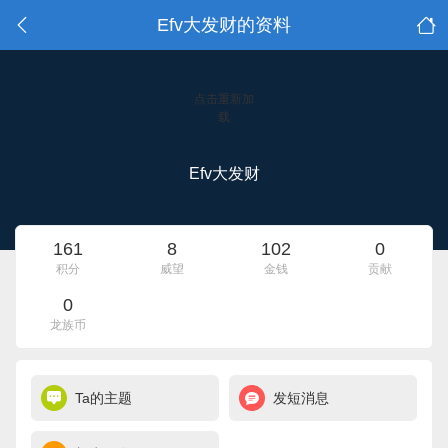
Efv大发财的资料
点击重新加
载
Efv大发财
161
8
102
0
积分
威望
金钱
贡献
0
龙族币
Ta的主题
发短消息