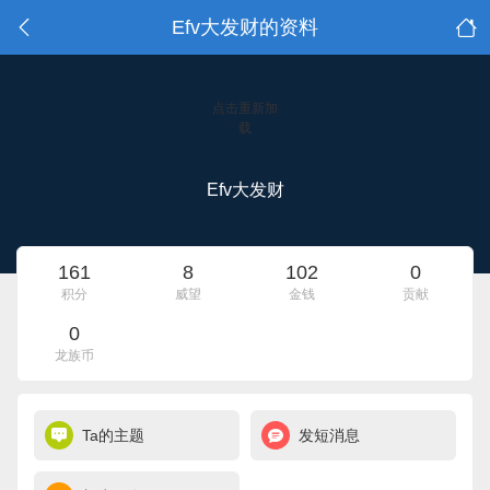
Efv大发财的资料
点击重新加
载
Efv大发财
161
8
102
0
积分
威望
金钱
贡献
0
龙族币
Ta的主题
发短消息