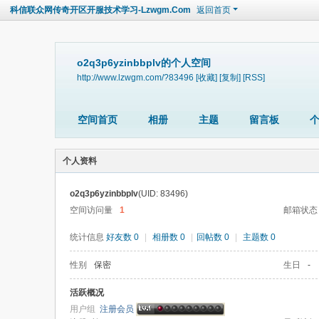
科信联众网传奇开区开服技术学习-Lzwgm.Com
返回首页
o2q3p6yzinbbplv的个人空间
http://www.lzwgm.com/?83496
[收藏]
[复制]
[RSS]
空间首页
相册
主题
留言板
个人资料
o2q3p6yzinbbplv
(UID: 83496)
空间访问量
1
邮箱状态
统计信息
好友数 0
|
相册数 0
|
回帖数 0
|
主题数 0
性别
保密
生日
-
活跃概况
用户组
注册会员