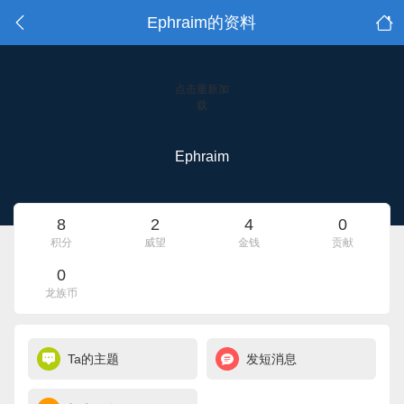
Ephraim的资料
点击重新加
载
Ephraim
8
2
4
0
积分
威望
金钱
贡献
0
龙族币
Ta的主题
发短消息