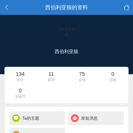
西伯利亚狼的资料
点击重新加
载
西伯利亚狼
134
11
75
0
积分
威望
金钱
贡献
0
龙族币
Ta的主题
发短消息