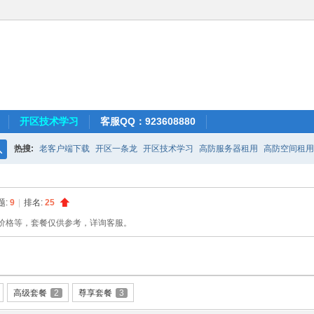
开区技术学习
客服QQ：923608880
热搜:
老客户端下载
开区一条龙
开区技术学习
高防服务器租用
高防空间租用
搜
索
题:
9
|
排名:
25
价格等，套餐仅供参考，详询客服。
高级套餐
2
尊享套餐
3