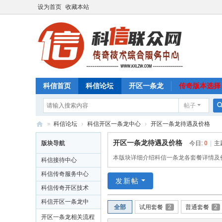
设为首页
收藏本站
科信首页
科信论坛
开区一条龙
传奇版本选择
帖子
»
科信论坛
›
科信开区一条龙中心
›
开区一条龙待遇及价格
科
开区一条龙待遇及价格
版块导航
今日:
0
|
主
信
本版块详细介绍科信一条龙各套餐详情及
科信接待中心
联
科信传奇服务中心
发新帖
众
科信传奇开区技术
网
学习中心
科信开区一条龙中
全部
试用套餐
2
普通套餐
2
传
心
开区一条龙相关流程