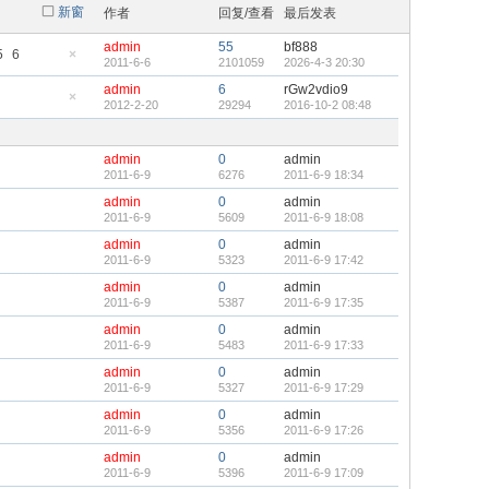
新窗
作者
回复/查看
最后发表
admin
55
bf888
5
6
2011-6-6
2101059
2026-4-3 20:30
隐
藏
admin
6
rGw2vdio9
置
2012-2-20
29294
2016-10-2 08:48
顶
隐
帖
藏
置
顶
admin
0
admin
帖
2011-6-9
6276
2011-6-9 18:34
admin
0
admin
2011-6-9
5609
2011-6-9 18:08
admin
0
admin
2011-6-9
5323
2011-6-9 17:42
admin
0
admin
2011-6-9
5387
2011-6-9 17:35
admin
0
admin
2011-6-9
5483
2011-6-9 17:33
admin
0
admin
2011-6-9
5327
2011-6-9 17:29
admin
0
admin
2011-6-9
5356
2011-6-9 17:26
admin
0
admin
2011-6-9
5396
2011-6-9 17:09