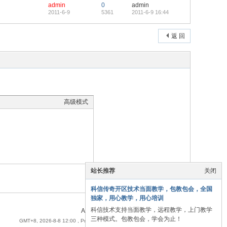
admin
0
admin
2011-6-9
5361
2011-6-9 16:44
返 回
高级模式
站长推荐
关闭
本版积分规则
科信传奇开区技术当面教学，包教包会，全国
独家，用心教学，用心培训
科信技术支持当面教学，远程教学，上门教学
Archiver
|
手机版
|
小黑屋
|
科信联众网
三种模式。包教包会，学会为止！
GMT+8, 2026-8-8 12:00
, Processed in 0.093750 second(s), 23 queries .