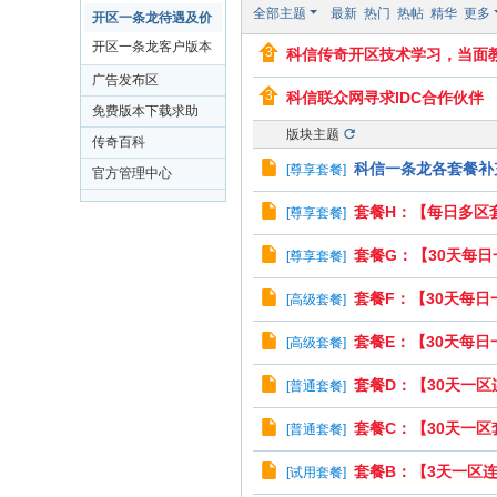
奇
全部主题
最新
热门
热帖
精华
更多
区
开区一条龙待遇及价
开
格
开区一条龙客户版本
科信传奇开区技术学习，当面
区
区
广告发布区
科信联众网寻求IDC合作伙伴
开
免费版本下载求助
服
版块主题
专区
传奇百科
技
科信一条龙各套餐补
[
尊享套餐
]
官方管理中心
术
套餐H：【每日多区
[
尊享套餐
]
学
套餐G：【30天每日
[
尊享套餐
]
习
-
套餐F：【30天每日
[
高级套餐
]
L
套餐E：【30天每日
[
高级套餐
]
z
套餐D：【30天一区
[
普通套餐
]
w
g
套餐C：【30天一区
[
普通套餐
]
m.
套餐B：【3天一区
[
试用套餐
]
C