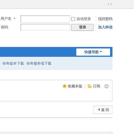
切
换
用户名
自动登录
找回密码
到
宽
密码
加入科信
登录
版
快捷导航
传奇版本下载
传奇服务端下载
收藏本版
|
订阅
返 回