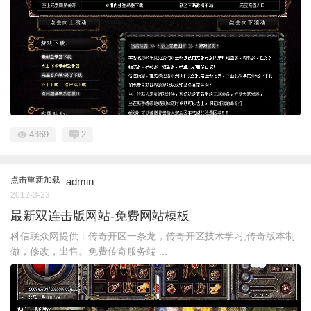
4369
2
点击重新加载
admin
2012-3-23
最新双连击版网站-免费网站模板
科信联众网提供：传奇开区一条龙，传奇开区技术学习,传奇版本制
做，修改，出售。免费传奇服务端 ...