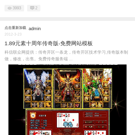
3993
2
点击重新加载
admin
2012-3-23
1.89元素十周年传奇版-免费网站模板
科信联众网提供：传奇开区一条龙，传奇开区技术学习,传奇版本制
做，修改，出售。免费传奇服务端 ...