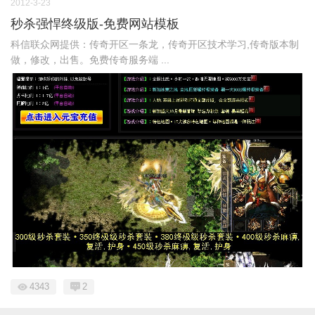
2012-3-23
秒杀强悍终级版-免费网站模板
科信联众网提供：传奇开区一条龙，传奇开区技术学习,传奇版本制
做，修改，出售。免费传奇服务端 ...
4343
2