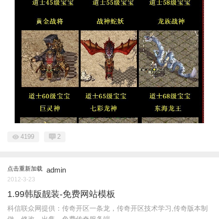
4199
2
点击重新加载
admin
2012-3-23
1.99韩版靓装-免费网站模板
科信联众网提供：传奇开区一条龙，传奇开区技术学习,传奇版本制
做，修改，出售。免费传奇服务端 ...