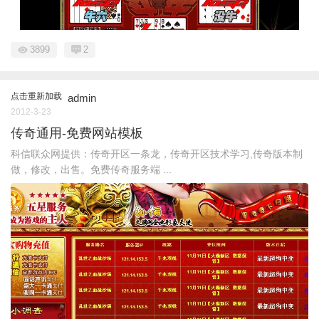
3899
2
点击重新加载
admin
2012-3-23
传奇通用-免费网站模板
科信联众网提供：传奇开区一条龙，传奇开区技术学习,传奇版本制
做，修改，出售。免费传奇服务端 ...