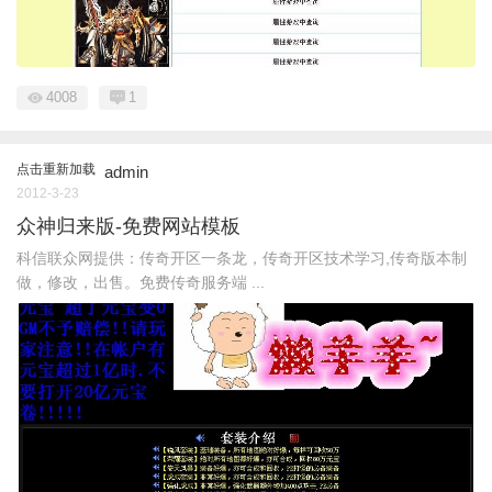
4008
1
点击重新加载
admin
2012-3-23
众神归来版-免费网站模板
科信联众网提供：传奇开区一条龙，传奇开区技术学习,传奇版本制
做，修改，出售。免费传奇服务端 ...