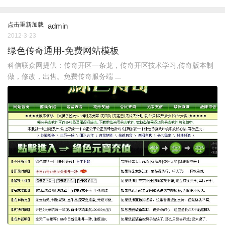
点击重新加载
admin
2012-3-23
绿色传奇通用-免费网站模板
科信联众网提供：传奇开区一条龙，传奇开区技术学习,传奇版本制
做，修改，出售。免费传奇服务端 ...