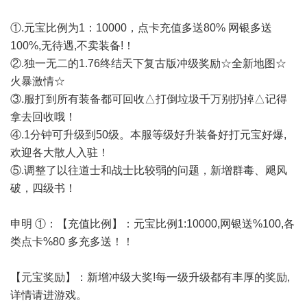
①.元宝比例为1：10000，点卡充值多送80% 网银多送
100%,无待遇,不卖装备!！
②.独一无二的1.76终结天下复古版冲级奖励☆全新地图☆
火暴激情☆
③.服打到所有装备都可回收△打倒垃圾千万别扔掉△记得
拿去回收哦！
④.1分钟可升级到50级。本服等级好升装备好打元宝好爆,
欢迎各大散人入驻！
⑤.调整了以往道士和战士比较弱的问题，新增群毒、飓风
破，四级书！
申明 ①：【充值比例】：元宝比例1:10000,网银送%100,各
类点卡%80 多充多送！！
【元宝奖励】：新增冲级大奖!每一级升级都有丰厚的奖励,
详情请进游戏。