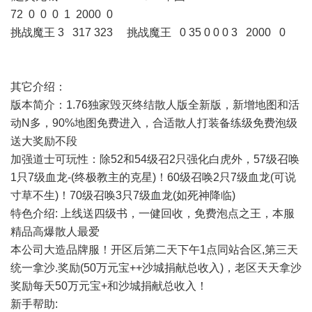
72 0 0 0 1 2000 0
挑战魔王 3 317 323 挑战魔王 0 35 0 0 0 3 2000 0
其它介绍：
版本简介：1.76独家毁灭终结散人版全新版，新增地图和活
动N多，90%地图免费进入，合适散人打装备练级免费泡级
送大奖励不段
加强道士可玩性：除52和54级召2只强化白虎外，57级召唤
1只7级血龙-(终极教主的克星)！60级召唤2只7级血龙(可说
寸草不生)！70级召唤3只7级血龙(如死神降临)
特色介绍: 上线送四级书，一健回收，免费泡点之王，本服
精品高爆散人最爱
本公司大造品牌服！开区后第二天下午1点同站合区,第三天
统一拿沙.奖励(50万元宝++沙城捐献总收入)，老区天天拿沙
奖励每天50万元宝+和沙城捐献总收入！
新手帮助: