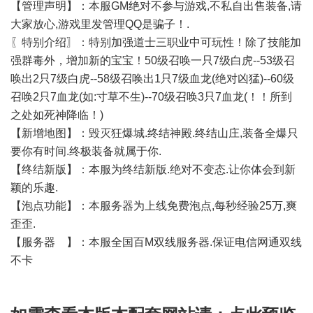
【管理声明】：本服GM绝对不参与游戏,不私自出售装备,请
大家放心,游戏里发管理QQ是骗子！.
〖特别介绍〗：特别加强道士三职业中可玩性！除了技能加
强群毒外，增加新的宝宝！50级召唤一只7级白虎--53级召
唤出2只7级白虎--58级召唤出1只7级血龙(绝对凶猛)--60级
召唤2只7血龙(如:寸草不生)--70级召唤3只7血龙(！！所到
之处如死神降临！)
【新增地图】：毁灭狂爆城.终结神殿.终结山庄,装备全爆只
要你有时间.终极装备就属于你.
【终结新版】：本服为终结新版.绝对不变态.让你体会到新
颖的乐趣.
【泡点功能】：本服务器为上线免费泡点,每秒经验25万,爽
歪歪.
【服务器 】：本服全国百M双线服务器.保证电信网通双线
不卡