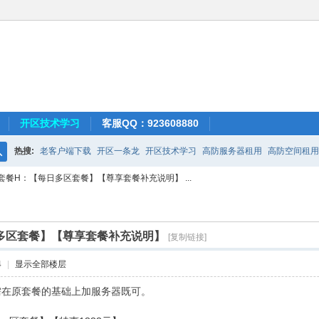
开区技术学习
客服QQ：923608880
热搜:
老客户端下载
开区一条龙
开区技术学习
高防服务器租用
高防空间租用
搜
套餐H：【每日多区套餐】【尊享套餐补充说明】 ...
索
多区套餐】【尊享套餐补充说明】
[复制链接]
4
|
显示全部楼层
需在原套餐的基础上加服务器既可。