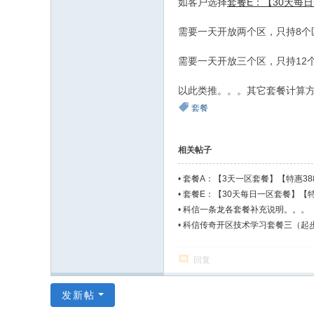
如客户选择
套餐E：【30天每日
奇
开
需要一天开放两个区，只持8个区
区
需要一天开放三个区，只持12个
开
服
以此类推。。。其它套餐计算
技
套餐
术
学
相关帖子
习
•
套餐A：【3天一区套餐】【特惠3
-
•
套餐E：【30天每日一区套餐】【特
L
•
科信一条龙各套餐补充说明。。。
•
科信传奇开区技术学习套餐三（起步
z
w
回复
g
m.
发新帖
C