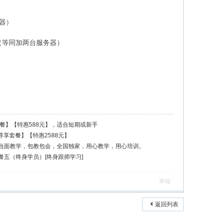
务器）
0（等同加两台服务器）
餐】【特惠588元】，适合短期或新手
尊享套餐】【特惠2588元】
当面教学，包教包会，全国独家，用心教学，用心培训。
五（终身学员）[终身跟师学习]
举报
返回列表