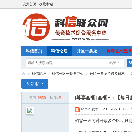
设为首页
收藏本站
科信首页
科信论坛
开区一条龙
传奇版本选择
帖子
»
科信论坛
›
科信开区一条龙中心
›
开区一条龙待遇及价格
›
科
发新帖
信
[尊享套餐]
套餐H：【每日
查看:
5608
|
回复:
0
联
众
admin
发表于 2011-6-9 18:08:3
网
如需一天同时开放多个区，只
传