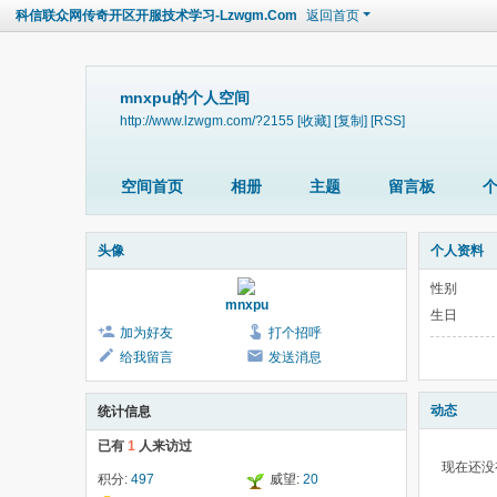
科信联众网传奇开区开服技术学习-Lzwgm.Com
返回首页
mnxpu的个人空间
http://www.lzwgm.com/?2155
[收藏]
[复制]
[RSS]
空间首页
相册
主题
留言板
头像
个人资料
性别
mnxpu
生日
加为好友
打个招呼
给我留言
发送消息
动态
统计信息
已有
1
人来访过
现在还没
积分:
497
威望:
20