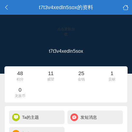
t7t3v4xedln5sox的资料
点击重新加
载
t7t3v4xedln5sox
48
11
25
1
积分
威望
金钱
贡献
0
龙族币
Ta的主题
发短消息