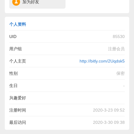
加为好友
个人资料
UID
85530
用户组
注册会员
个人主页
http://bitly.com/2Uqdsk5
性别
保密
生日
-
兴趣爱好
Смотреть онлайн Отдай свою душу (2019) смотрите
注册时间
2020-3-23 09:52
фильм в хорошем качестве 720, 1080.
最后访问
2020-3-30 09:38