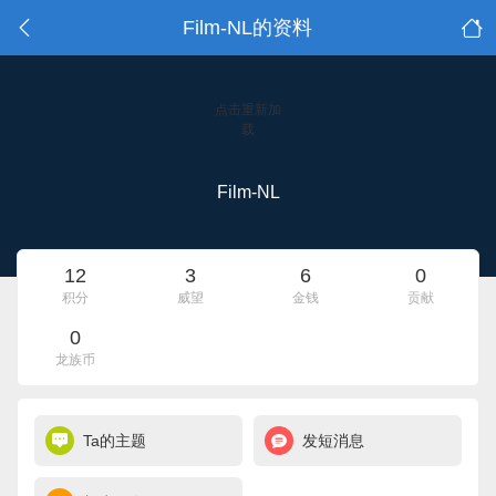
Film-NL的资料
点击重新加
载
Film-NL
12
3
6
0
积分
威望
金钱
贡献
0
龙族币
Ta的主题
发短消息