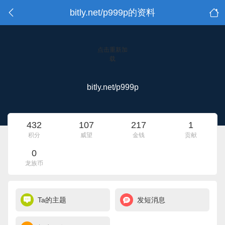
bitly.net/p999p的资料
点击重新加
载
bitly.net/p999p
432
107
217
1
积分
威望
金钱
贡献
0
龙族币
Ta的主题
发短消息